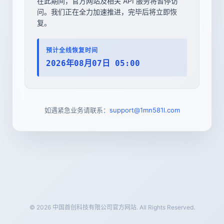
在此期间，官方网站及相关 API 服务将暂停访
问。我们正在全力加速推进，完毕后将立即恢
复。
预计全线恢复时间
2026年08月07日 05:00
如遇紧急业务请联系：
support@1mn581l.com
© 2026 中国首创科技有限公司官方网站. All Rights Reserved.